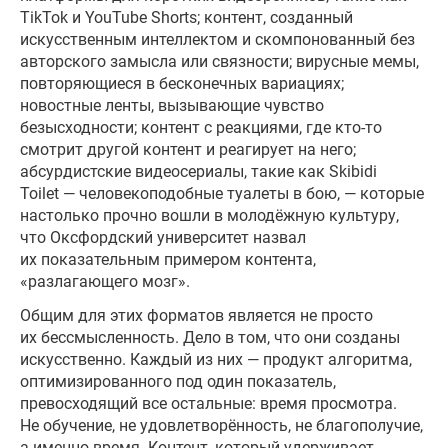
TikTok и YouTube Shorts; контент, созданный
искусственным интеллектом и скомпонованный без
авторского замысла или связности; вирусные мемы,
повторяющиеся в бесконечных вариациях;
новостные ленты, вызывающие чувство
безысходности; контент с реакциями, где кто-то
смотрит другой контент и реагирует на него;
абсурдистские видеосериалы, такие как Skibidi
Toilet — человекоподобные туалеты в бою, — которые
настолько прочно вошли в молодёжную культуру,
что Оксфордский университет назвал
их показательным примером контента,
«разлагающего мозг».
Общим для этих форматов является не просто
их бессмысленность. Дело в том, что они созданы
искусственно. Каждый из них — продукт алгоритма,
оптимизированного под один показатель,
превосходящий все остальные: время просмотра.
Не обучение, не удовлетворённость, не благополучие,
а именно время. Контент, который удерживает