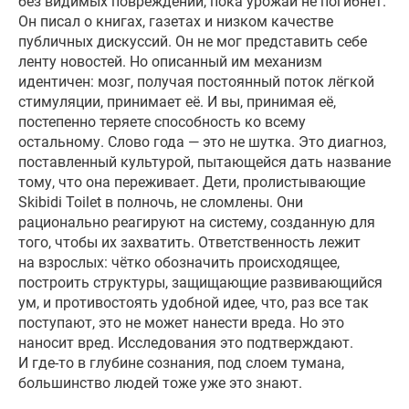
без видимых повреждений, пока урожай не погибнет.
Он писал о книгах, газетах и низком качестве
публичных дискуссий. Он не мог представить себе
ленту новостей. Но описанный им механизм
идентичен: мозг, получая постоянный поток лёгкой
стимуляции, принимает её. И вы, принимая её,
постепенно теряете способность ко всему
остальному. Слово года — это не шутка. Это диагноз,
поставленный культурой, пытающейся дать название
тому, что она переживает. Дети, пролистывающие
Skibidi Toilet в полночь, не сломлены. Они
рационально реагируют на систему, созданную для
того, чтобы их захватить. Ответственность лежит
на взрослых: чётко обозначить происходящее,
построить структуры, защищающие развивающийся
ум, и противостоять удобной идее, что, раз все так
поступают, это не может нанести вреда. Но это
наносит вред. Исследования это подтверждают.
И где-то в глубине сознания, под слоем тумана,
большинство людей тоже уже это знают.